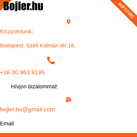
NÉPSZERŰ
NÉPSZERŰ
NÉPSZERŰ
Központunk:
Budapest
, Széll Kálmán tér 16.
+36 30 963 9195
Hívjon bizalommal!
bojler.hu@gmail.com
Email