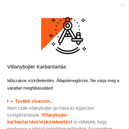
02
Villanybojler Karbantartás
Időszakos vízkőtelenítés. Állapotmegőrzés. Ne várja meg a
váratlan
meghibásodást!
Tovább olvasom...
Nem csak villanybojler javítása az egyetlen
szolgáltatásunk.
Villanybojler
karbantartást/vízkőtelenítést
is vállalunk, hogy
rendszere a lehető legjobban működjön. Ez magában