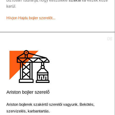
biztosan tudhatja, hogy készüléke
szakártő
kezek közé
kerül.
Hívjon Hajdu bojler szerelőt...
08
Ariston bojler szerelő
Ariston
bojlerek
szakértő
szerelői vagyunk. Bekötés,
szervizelés, karbantartás.