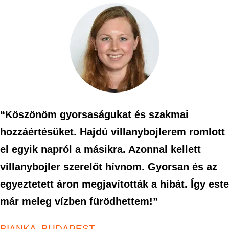
“Köszönöm gyorsaságukat és szakmai
hozzáértésüket. Hajdú villanybojlerem romlott
el egyik napról a másikra. Azonnal kellett
villanybojler szerelőt hívnom. Gyorsan és az
egyeztetett áron megjavították a hibát. Így este
már meleg vízben fürödhettem!”
BIANKA, BUDAPEST