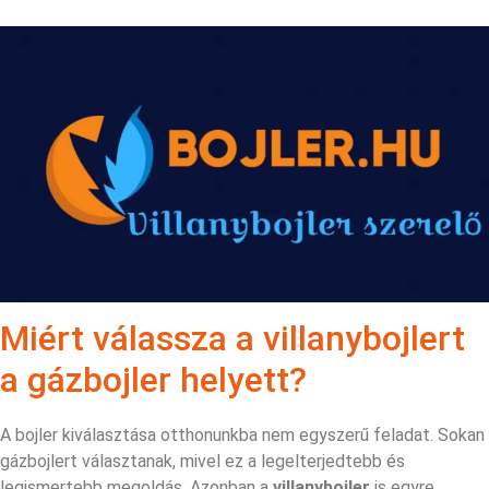
Miért válassza a villanybojlert
a gázbojler helyett?
A bojler kiválasztása otthonunkba nem egyszerű feladat. Sokan
gázbojlert választanak, mivel ez a legelterjedtebb és
legismertebb megoldás. Azonban a
villanybojler
is egyre