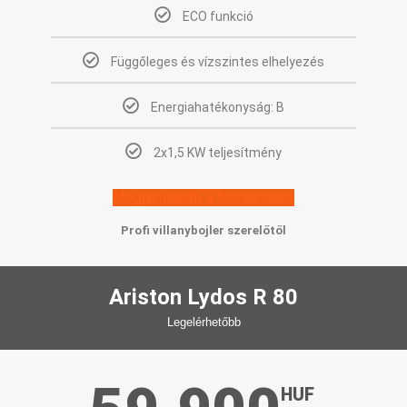
ECO funkció
Függőleges és vízszintes elhelyezés
Energiahatékonyság: B
2x1,5 KW teljesítmény
Megrendelem a beszerelést
Profi villanybojler szerelőtől
Ariston Lydos R 80
Legelérhetőbb
HUF