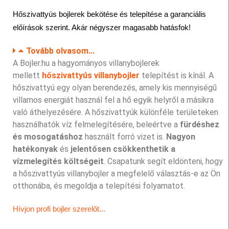
Hőszivattyús bojlerek bekötése és telepítése a garanciális
előírások szerint. Akár
négyszer
magasabb hatásfok!
Tovább olvasom...
A Bojler.hu a hagyományos villanybojlerek
mellett
hőszivattyús villanybojler
telepítést is kínál. A
hőszivattyú egy olyan berendezés, amely kis mennyiségű
villamos energiát használ fel a hő egyik helyről a másikra
való áthelyezésére. A hőszivattyúk különféle területeken
használhatók víz felmelegítésére, beleértve a
fürdéshez
és mosogatáshoz
használt forró vizet is.
Nagyon
hatékonyak
és
jelentősen csökkenthetik a
vízmelegítés költségeit
. Csapatunk segít eldönteni, hogy
a hőszivattyús villanybojler a megfelelő választás-e az Ön
otthonába, és megoldja a telepítési folyamatot.
Hívjon profi bojler szerelőt...