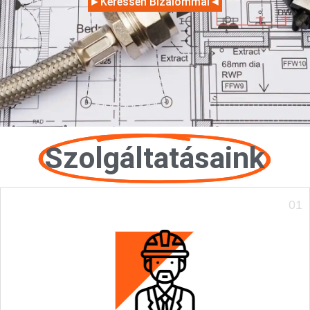
►Keressen Bizalommal◄
Szolgáltatásaink
01