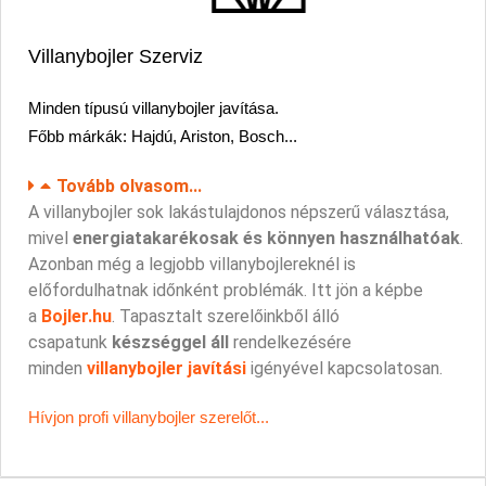
Villanybojler Szerviz
Minden
típusú villanybojler javítása.
Főbb márkák:
Hajdú, Ariston, Bosch...
Tovább olvasom...
A villanybojler sok lakástulajdonos népszerű választása,
mivel
energiatakarékosak és könnyen használhatóak
.
Azonban még a legjobb villanybojlereknél is
előfordulhatnak időnként problémák. Itt jön a képbe
a
Bojler.hu
. Tapasztalt szerelőinkből álló
csapatunk
készséggel áll
rendelkezésére
minden
villanybojler javítási
igényével kapcsolatosan.
Hívjon profi villanybojler szerelőt...