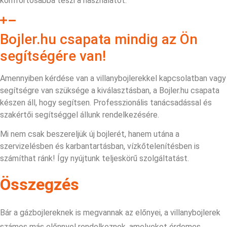
komfortosabbá teszi a használatot.
Bojler.hu csapata mindig az Ön
segítségére van!
Amennyiben kérdése van a villanybojlerekkel kapcsolatban vagy
segítségre van szüksége a kiválasztásban, a Bojler.hu csapata
készen áll, hogy segítsen. Professzionális tanácsadással és
szakértői segítséggel állunk rendelkezésére.
Mi nem csak beszereljük új bojlerét, hanem utána a
szervizelésben és karbantartásban, vízkőtelenítésben is
számíthat ránk! Így nyújtunk teljeskörű szolgáltatást.
Összegzés
Bár a gázbojlereknek is megvannak az előnyei, a villanybojlerek
számos más előnnyel rendelkeznek, amelyeket érdemes