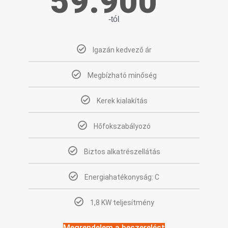
59.900
-tól
Igazán kedvező ár
Megbízható minőség
Kerek kialakítás
Hőfokszabályozó
Biztos alkatrészellátás
Energiahatékonyság: C
1,8 KW teljesítmény
Megrendelem a beszerelést