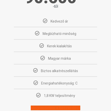
-tól
Kedvező ár
Megbízható minőség
Kerek kialakítás
Magyar márka
Biztos alkatrészellátás
Energiahatékonyság: C
1,8 KW teljesítmény
Megrendelem a beszerelést