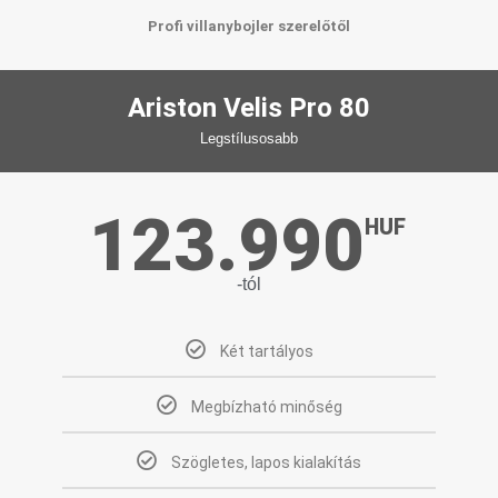
Profi villanybojler szerelőtől
Ariston Velis Pro 80
Legstílusosabb
123.990
HUF
-tól
Két tartályos
Megbízható minőség
Szögletes, lapos kialakítás