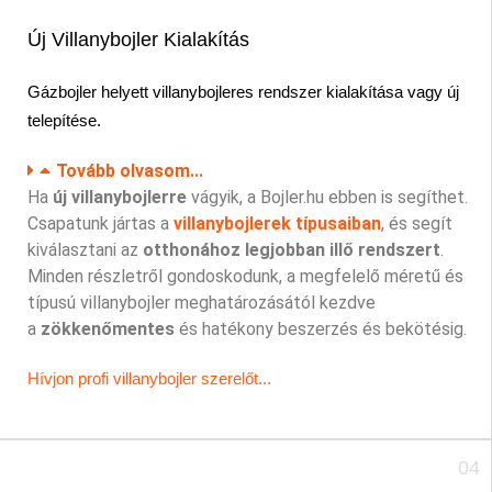
Új Villanybojler Kialakítás
Gázbojler helyett
villanybojleres rendszer kialakítása vagy
új
telepítése.
Tovább olvasom...
Ha
új villanybojlerre
vágyik, a Bojler.hu ebben is segíthet.
Csapatunk jártas a
villanybojlerek típusaiban
, és segít
kiválasztani az
otthonához legjobban illő rendszert
.
Minden részletről gondoskodunk, a megfelelő méretű és
típusú villanybojler meghatározásától kezdve
a
zökkenőmentes
és hatékony beszerzés és bekötésig.
Hívjon profi villanybojler szerelőt...
04