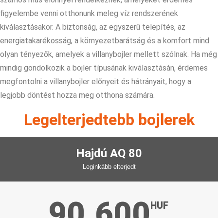
figyelembe venni otthonunk meleg víz rendszerének
kiválasztásakor. A biztonság, az egyszerű telepítés, az
energiatakarékosság, a környezetbarátság és a komfort mind
olyan tényezők, amelyek a villanybojler mellett szólnak. Ha még
mindig gondolkozik a bojler típusának kiválasztásán, érdemes
megfontolni a villanybojler előnyeit és hátrányait, hogy a
legjobb döntést hozza meg otthona számára.
Legelterjedtebb bojlerek
Hajdú AQ 80
Leginkább elterjedt
90.600
HUF