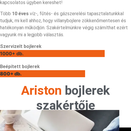
kapcsolatos ügyben kereshet!
Több
10 éves
víz-, fűtés- és gázszerelési tapasztalatunkkal
tudjuk, mi kell ahhoz, hogy villanybojlere zökkenőmentesen és
hatékonyan működjön. Szakértelmünkre végig számíthat ezért
vagyunk mi a legjobb választás.
Szervizelt bojlerek
1000+ db.
Beépített bojlerek
800+ db.
Ariston
bojlerek
szakértője