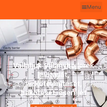
Menu
Vállaljuk Villanybojlerek
javítását,
vízkőtelenítését,
Previous
Next
bekőtését, cseréjét