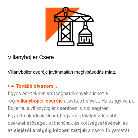
Villanybojler Csere
Villanybojler
cseréje
javíthatatlan meghibásodás miatt.
Tovább olvasom...
Egyes esetekben költséghatékonyabb lehet a
régi
villanybojler cseréje
a javítás helyett. Ha ez így van, a
Bojler.hu a villanybojler cserében is tud segíteni.
Együttműködünk Önnel, hogy megtaláljuk a legjobb
cserelehetőséget otthonának és költségvetésének, és
az
elejétől a végéig kézben tartjuk
a csere folyamatát.