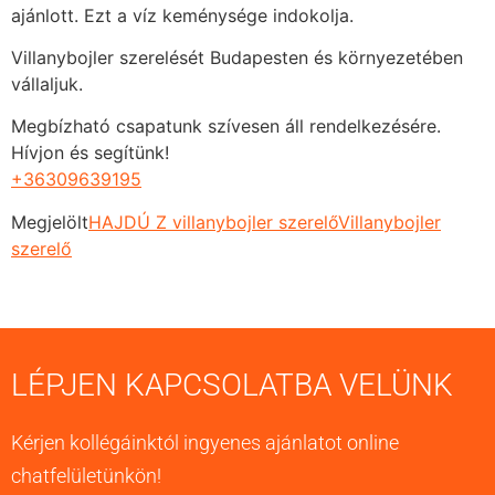
ajánlott. Ezt a víz keménysége indokolja.
Villanybojler szerelését Budapesten és környezetében
vállaljuk.
Megbízható csapatunk szívesen áll rendelkezésére.
Hívjon és segítünk!
+36309639195
Megjelölt
HAJDÚ Z villanybojler szerelő
Villanybojler
szerelő
LÉPJEN KAPCSOLATBA VELÜNK
Kérjen kollégáinktól ingyenes ajánlatot online
chatfelületünkön!