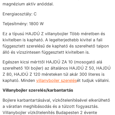
magnézium aktív anóddal.
Energiaosztály: C
Teljesítmény: 1800 W
Ez a típusú HAJDÚ Z villanybojler Több méretben és
kivitelben is kapható. A legelterjedtebb kivitel a fali
függesztett szerelésű de kapható és szerelhető talpon
álló és vízszintesen függesztett kivitelben is.
Egészen kicsi mérttől HAJDÚ ZA 10 (mosogató alá
szerelhető 10l bojler) az általános HAJDÚ Z 50, HAJDÚ
Z 80, HAJDÚ Z 120 méreteken túl akár 300 literes is
kapható. Minden
villanybojler szerelés
ét tudjuk vállalni.
Villanybojler szerelés/karbantartás
Bojlere karbantartásával, vízkőtelenítésével elkerülhető
a váratlan meghibásodás és a túlzott fogyasztás.
Villanybojler vízkőtelenítés Budapesten 2 évente