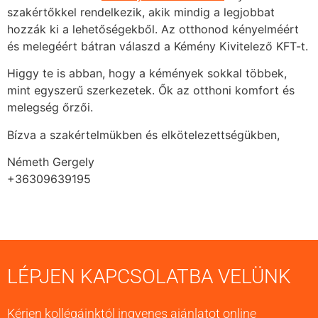
szakértőkkel rendelkezik, akik mindig a legjobbat
hozzák ki a lehetőségekből. Az otthonod kényelméért
és melegéért bátran válaszd a Kémény Kivitelező KFT-t.
Higgy te is abban, hogy a kémények sokkal többek,
mint egyszerű szerkezetek. Ők az otthoni komfort és
melegség őrzői.
Bízva a szakértelmükben és elkötelezettségükben,
Németh Gergely
+36309639195
LÉPJEN KAPCSOLATBA VELÜNK
Kérjen kollégáinktól ingyenes ajánlatot online