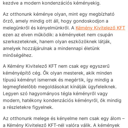
kezdve a modern kondenzációs kéményekig.
Az otthonunk kéménye olyan, mint egy megbízható
őrző, amely mindig ott áll, hogy gondoskodjon a
melegünkről és kényelmünkről. A
Kémény Kivitelező KFT
ezen az elven működik: a kéményeket nem csupán
szerkezeteknek, hanem olyan eszközöknek látják,
amelyek hozzájárulnak a mindennapi életünk
minőségéhez.
A Kémény Kivitelező KFT nem csak egy egyszerű
kéményépítő cég. Ők olyan mesterek, akik minden
típusú kéményt ismernek és megértik, így mindig a
legmegfelelőbb megoldásokat kínálják ügyfeleiknek.
Legyen szó hagyományos tégla kéményről vagy
modern, hatékony kondenzációs kéményről, ők mindig
a részletekre figyelnek.
Az otthonunk melege és kényelme nem csak egy álom –
a Kémény Kivitelező KFT-nél valóra válik. A kémények