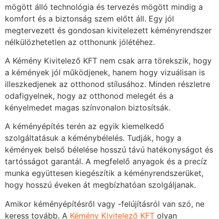
mögött álló technológia és tervezés mögött mindig a
komfort és a biztonság szem előtt áll. Egy jól
megtervezett és gondosan kivitelezett kéményrendszer
nélkülözhetetlen az otthonunk jólétéhez.
A Kémény Kivitelező KFT nem csak arra törekszik, hogy
a kémények jól működjenek, hanem hogy vizuálisan is
illeszkedjenek az otthonod stílusához. Minden részletre
odafigyelnek, hogy az otthonod melegét és a
kényelmedet magas színvonalon biztosítsák.
A kéményépítés terén az egyik kiemelkedő
szolgáltatásuk a kéménybélelés. Tudják, hogy a
kémények belső bélelése hosszú távú hatékonyságot és
tartósságot garantál. A megfelelő anyagok és a precíz
munka együttesen kiegészítik a kéményrendszerüket,
hogy hosszú éveken át megbízhatóan szolgáljanak.
Amikor kéményépítésről vagy -felújításról van szó, ne
keress tovább. A
Kémény Kivitelező KFT
olyan